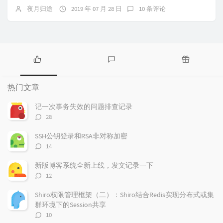
夜月归途
2019 年 07 月 28 日
10 条评论
热
最
随
门
新
机
热门文章
文
评
文
章
论
章
记一次事务失效的问题排查记录
评
28
论
数：
SSH公钥登录和RSA非对称加密
评
14
论
数：
新版博客系统全新上线，发文记录一下
评
12
论
数：
Shiro权限管理框架（二）：Shiro结合Redis实现分布式或集
群环境下的Session共享
评
10
论