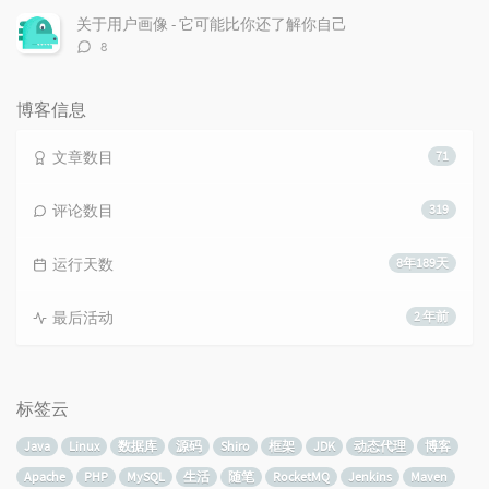
数：
关于用户画像 - 它可能比你还了解你自己
评
8
论
数：
博客信息
文章数目
71
评论数目
319
运行天数
8年189天
最后活动
2 年前
标签云
Java
Linux
数据库
源码
Shiro
框架
JDK
动态代理
博客
Apache
PHP
MySQL
生活
随笔
RocketMQ
Jenkins
Maven