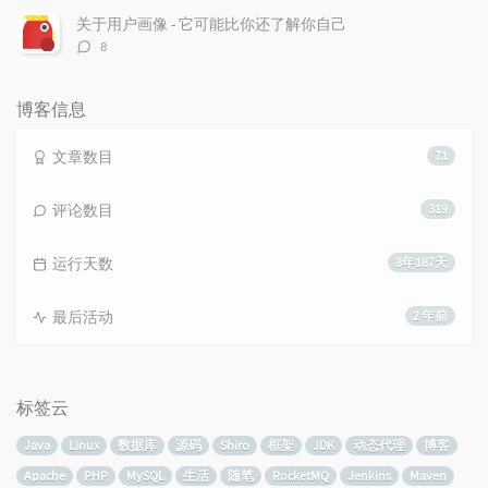
数：
关于用户画像 - 它可能比你还了解你自己
评
8
论
数：
博客信息
文章数目
71
评论数目
319
运行天数
8年187天
最后活动
2 年前
标签云
Java
Linux
数据库
源码
Shiro
框架
JDK
动态代理
博客
Apache
PHP
MySQL
生活
随笔
RocketMQ
Jenkins
Maven