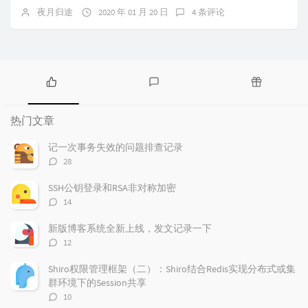
夜月归途
2020 年 01 月 20 日
4 条评论
热
最
随
门
新
机
热门文章
文
评
文
章
论
章
记一次事务失效的问题排查记录
评
28
论
数：
SSH公钥登录和RSA非对称加密
评
14
论
数：
新版博客系统全新上线，发文记录一下
评
12
论
数：
Shiro权限管理框架（二）：Shiro结合Redis实现分布式或集
群环境下的Session共享
评
10
论