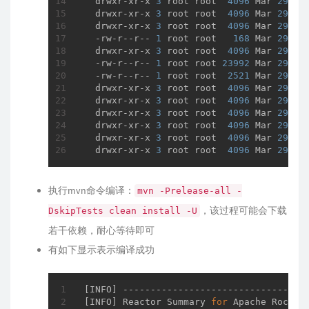
  drwxr-xr-x 
3
 root root  
4096
 Mar 
29
13
  drwxr-xr-x 
3
 root root  
4096
 Mar 
29
13
  drwxr-xr-x 
3
 root root  
4096
 Mar 
29
13
  -rw-r--r-- 
1
 root root   
168
 Mar 
29
13
  drwxr-xr-x 
3
 root root  
4096
 Mar 
29
13
  -rw-r--r-- 
1
 root root 
23992
 Mar 
29
13
  -rw-r--r-- 
1
 root root  
2521
 Mar 
29
13
  drwxr-xr-x 
3
 root root  
4096
 Mar 
29
13
  drwxr-xr-x 
3
 root root  
4096
 Mar 
29
13
  drwxr-xr-x 
3
 root root  
4096
 Mar 
29
13
  drwxr-xr-x 
3
 root root  
4096
 Mar 
29
13
  drwxr-xr-x 
3
 root root  
4096
 Mar 
29
13
  drwxr-xr-x 
3
 root root  
4096
 Mar 
29
13
执行mvn命令编译：
mvn -Prelease-all -
，该过程可能会下载
DskipTests clean install -U
若干依赖，耐心等待即可
有如下显示表示编译成功
[INFO] ----------------------------------
[INFO] Reactor Summary 
for
 Apache Rocket