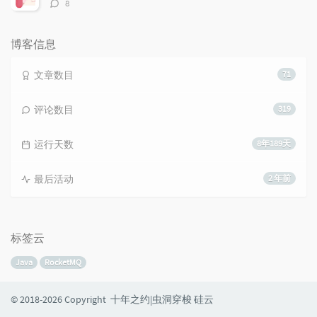
评
8
论
数：
博客信息
文章数目
71
评论数目
319
运行天数
8年189天
最后活动
2 年前
标签云
Java
RocketMQ
© 2018-2026 Copyright
十年之约|虫洞穿梭
硅云