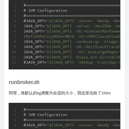
#=============================================
# JVM Configuration

#=============================================
#JAVA_OPT=
"${JAVA_OPT} -server -Xms4g -Xmx4g 
JAVA_OPT=
"${JAVA_OPT} -server -Xms256m -Xmx25
JAVA_OPT=
"${JAVA_OPT} -XX:+UseConcMarkSweepGC 
tRefLRUPolicyMSPerMB=0 -XX:+CMSClassUnloading
JAVA_OPT=
"${JAVA_OPT} -verbose:gc -Xloggc:/de
JAVA_OPT=
"${JAVA_OPT} -XX:-OmitStackTraceInFa
JAVA_OPT=
"${JAVA_OPT}  -XX:-UseLargePages"
JAVA_OPT=
"${JAVA_OPT} -Djava.ext.dirs=${JAVA_
#JAVA_OPT=
"${JAVA_OPT} -Xdebug -Xrunjdwp:tran
runbroker.sh
同理，将默认的8g调整为合适的大小，我这里也给了256m
#=============================================
# JVM Configuration

#=============================================
#JAVA_OPT=
"${JAVA_OPT} -server -Xms8g -Xmx8g 