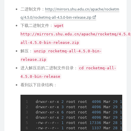
二进制文件：
http://mirrors.shu.edu.cn/apache/rocketm
q/4.5.0/rocketmq-all-4.5.0-bin-release.zip
下载二进制文件：
wget
http://mirrors.shu.edu.cn/apache/rocketmq/4.5.0
all-4.5.0-bin-release.zip
解压：
unzip rocketmq-all-4.5.0-bin-
release.zip
进入解压后的二进制文件目录：
cd rocketmq-all-
4.5.0-bin-release
看到以下目录结构：
drwxr-xr-x 
2
 root root  
4096
 Mar 
29
17
:
3
drwxr-xr-x 
3
 root root  
4096
 Mar 
29
17
:
3
drwxr-xr-x 
6
 root root  
4096
 Mar 
29
17
:
3
drwxr-xr-x 
2
 root root  
4096
 Mar 
29
17
:
3
-rw-r--r-- 
1
 root root 
17336
 Mar 
28
19
:
5
-rw-r--r-- 
1
 root root  
1337
 Mar 
28
19
:
5