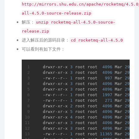
http://mirrors.shu.edu.cn/apache/rocketmq/4.5.0
all-4.5.0-source-release.zip
解压：
unzip rocketmq-all-4.5.0-source-
release.zip
进入解压后的源码目录：
cd rocketmq-all-4.5.0
可以看到有如下文件：
  drwxr-xr-x 
3
 root root  
4096
 Mar 
29
13
  drwxr-xr-x 
3
 root root  
4096
 Mar 
29
13
  -rw-r--r-- 
1
 root root   
997
 Mar 
29
13
  drwxr-xr-x 
3
 root root  
4096
 Mar 
29
13
  drwxr-xr-x 
3
 root root  
4096
 Mar 
29
13
  -rw-r--r-- 
1
 root root  
1997
 Mar 
29
13
  -rw-r--r-- 
1
 root root   
271
 Mar 
29
13
  drwxr-xr-x 
2
 root root  
4096
 Mar 
29
13
  drwxr-xr-x 
5
 root root  
4096
 Mar 
29
13
  drwxr-xr-x 
4
 root root  
4096
 Mar 
29
13
  drwxr-xr-x 
3
 root root  
4096
 Mar 
29
13
  drwxr-xr-x 
3
 root root  
4096
 Mar 
29
13
  -rw-r--r-- 
1
 root root 
11365
 Mar 
29
13