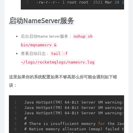
-rw-r--r-- 
1
 root root  
2521
 Mar 
28
19
:
5
启动NameServer服务
后台启动Name Server服务：
nohup sh
bin/mqnamesrv &
查看启动日志：
tail -f
~/logs/rocketmqlogs/namesrv.log
这里如果你的系统配置如果不够高那么你可能会遇到如下错
误：
Java 
HotSpot
(TM)
 64-Bit Server VM warning: Us
Java 
HotSpot
(TM)
 64-Bit Server VM warning: Use
Java 
HotSpot
(TM)
 64-Bit Server VM warning: IN
#

# There is insufficient memory 
for
 the Java R
# 
Native memory 
allocation
(mmap)
 failed to m