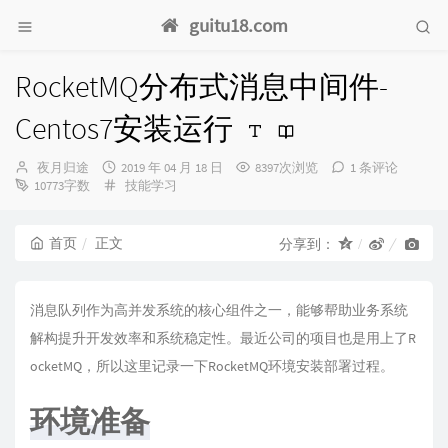
guitu18.com
RocketMQ分布式消息中间件-
Centos7安装运行
博
发
夜月归途
2019 年 04 月 18 日
8397次浏览
1 条评论
主：
布
分
10773字数
技能学习
时
类：
间：
首页
正文
分享到：
消息队列作为高并发系统的核心组件之一，能够帮助业务系统
解构提升开发效率和系统稳定性。最近公司的项目也是用上了R
ocketMQ，所以这里记录一下RocketMQ环境安装部署过程。
环境准备