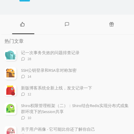
热
最
随
门
新
机
热门文章
文
评
文
章
论
章
记一次事务失效的问题排查记录
评
28
论
数：
SSH公钥登录和RSA非对称加密
评
14
论
数：
新版博客系统全新上线，发文记录一下
评
12
论
数：
Shiro权限管理框架（二）：Shiro结合Redis实现分布式或集
群环境下的Session共享
评
10
论
数：
关于用户画像 - 它可能比你还了解你自己