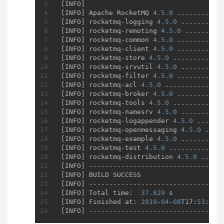
[INFO] 

[INFO] Apache RocketMQ 
4.5
.0
 ...........
[INFO] rocketmq-logging 
4.5
.0
 ..........
[INFO] rocketmq-remoting 
4.5
.0
 .........
[INFO] rocketmq-common 
4.5
.0
 ...........
[INFO] rocketmq-client 
4.5
.0
 ...........
[INFO] rocketmq-store 
4.5
.0
 ............
[INFO] rocketmq-srvutil 
4.5
.0
 ..........
[INFO] rocketmq-filter 
4.5
.0
 ...........
[INFO] rocketmq-acl 
4.5
.0
 ..............
[INFO] rocketmq-broker 
4.5
.0
 ...........
[INFO] rocketmq-tools 
4.5
.0
 ............
[INFO] rocketmq-namesrv 
4.5
.0
 ..........
[INFO] rocketmq-logappender 
4.5
.0
 ......
[INFO] rocketmq-openmessaging 
4.5
.0
 ....
[INFO] rocketmq-example 
4.5
.0
 ..........
[INFO] rocketmq-test 
4.5
.0
 .............
[INFO] rocketmq-distribution 
4.5
.0
 .....
[INFO] ----------------------------------
[INFO] BUILD SUCCESS

[INFO] ----------------------------------
[INFO] Total time:  
37.829
 s

[INFO] Finished at: 
2019
-
04
-
08
T17:
53
:
30
+
[INFO] ---------------------------------