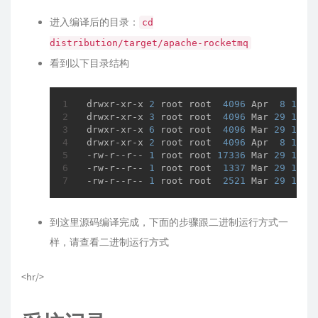
进入编译后的目录：
cd
distribution/target/apache-rocketmq
看到以下目录结构
drwxr-xr-x 
2
 root root  
4096
 Apr  
8
17
:
5
drwxr-xr-x 
3
 root root  
4096
 Mar 
29
13
:
2
drwxr-xr-x 
6
 root root  
4096
 Mar 
29
13
:
2
drwxr-xr-x 
2
 root root  
4096
 Apr  
8
17
:
5
-rw-r--r-- 
1
 root root 
17336
 Mar 
29
13
:
2
-rw-r--r-- 
1
 root root  
1337
 Mar 
29
13
:
2
-rw-r--r-- 
1
 root root  
2521
 Mar 
29
13
:
2
到这里源码编译完成，下面的步骤跟二进制运行方式一
样，请查看二进制运行方式
<hr/>