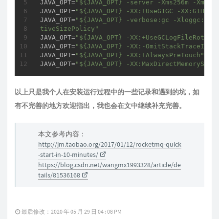
JAVA_OPT=
"${JAVA_OPT} -server -Xms256m -Xmx25
JAVA_OPT=
"${JAVA_OPT} -XX:+UseG1GC -XX:G1Heap
JAVA_OPT=
"${JAVA_OPT} -verbose:gc -Xloggc:/dev
tiveSizePolicy"
JAVA_OPT=
"${JAVA_OPT} -XX:+UseGCLogFileRotati
JAVA_OPT=
"${JAVA_OPT} -XX:-OmitStackTraceInFa
JAVA_OPT=
"${JAVA_OPT} -XX:+AlwaysPreTouch"
JAVA_OPT=
"${JAVA_OPT} -XX:MaxDirectMemorySize
以上只是我个人在安装运行过程中的一些记录和遇到的坑，如
有不完善的地方欢迎指出，我也会在文中继续补充完善。
本文参考内容：
http://jm.taobao.org/2017/01/12/rocketmq-quick
-start-in-10-minutes/
https://blog.csdn.net/wangmx1993328/article/de
tails/81536168
最后修改：2020 年 05 月 29 日 04 : 08 PM