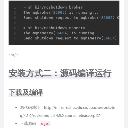
> sh bin/
mqshutdown broker

The 
mqbroker
(
36695
)
 is running...

Send shutdown request to 
mqbroker
(
36695
)
 OK

> sh bin/mqshutdown namesrv

The 
mqnamesrv
(
36664
)
 is running...

Send shutdown request to 
mqnamesrv
(
36664
)
 OK
<hr/>
安装方式二：源码编译运行
下载及编译
源代码地址：
http://mirrors.shu.edu.cn/apache/rocketm
q/4.5.0/rocketmq-all-4.5.0-source-release.zip
下载源码：
wget