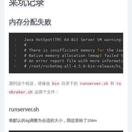
采坑记录
内存分配失败
Java 
HotSpot
(TM)
 64-Bit Server VM warning: IN
#

# There is insufficient memory 
for
 the Java R
# 
Native memory 
allocation
(mmap)
 failed to m
# An error report file with more information i
# /root/rocketmq-all-4.5.0-bin-release/hs_err
遇到这个错误，请修改
目录下的
和
bin
runserver.sh
ru
这两个文件：
nbroker.sh
runserver.sh
将默认的4g调整为合适的大小，我这里给了256m