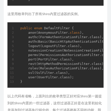
这里用枚举列出了所有Shiro内置过滤器的实例。
public
enum
 DefaultFilter {

    anon(AnonymousFilter
.
class
),

authc
(
FormAuthenticationFilter
.
class
),

authcBasic
(
BasicHttpAuthenticationFilter
.
logout
(
LogoutFilter
.
class
),

noSessionCreation
(
NoSessionCreationFilter
perms
(
PermissionsAuthorizationFilter
.
clas
port
(
PortFilter
.
class
),

rest
(
HttpMethodPermissionFilter
.
class
),

roles
(
RolesAuthorizationFilter
.
class
),

ssl
(
SslFilter
.
class
),

user
(
UserFilter
.
class
)
;

}
以上代码有省略，上面列出的枚举类型正好对应Shiro第一篇提
到的Shiro内置的一些过滤器，这些过滤器正好是在这里初始化
并添加到过滤器执行链中的，每个过滤器都有不同的功能，我