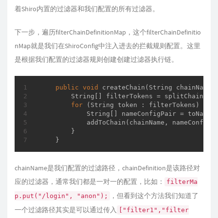
着Shiro内置的过滤器和我们配置的所有过滤器。
下一步，遍历filterChainDefinitionMap，这个filterChainDefinitio
nMap就是我们在ShiroConfig中注入进去的拦截规则配置。这里
是根据我们配置的过滤器规则创建创建过滤器执行链。
public
void
createChain
(String chainName,
        String[] filterTokens = splitChainDefi
for
 (String token : filterTokens) {

            String[] nameConfigPair = toNameCo
            addToChain(chainName, nameConfigP
        }

    }
chainName是我们配置的过滤路径，chainDefinition是该路径对
应的过滤器，通常我们都是一对一的配置，比如：
filterMa
，但看到这个方法我们知道了
p.put("/login", "anon");
一个过滤路径其实是可以通过传入
["filter1","filter