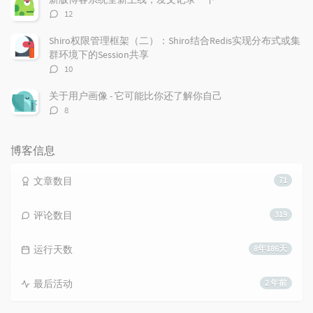
评
12
论
数：
Shiro权限管理框架（二）：Shiro结合Redis实现分布式或集
群环境下的Session共享
评
10
论
数：
关于用户画像 - 它可能比你还了解你自己
评
8
论
数：
博客信息
文章数目
71
评论数目
319
运行天数
8年186天
最后活动
2 年前