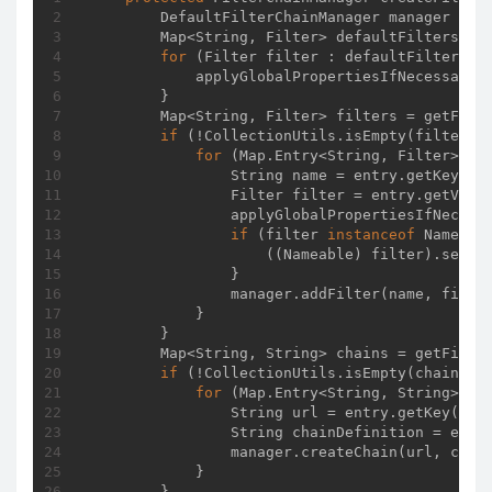
        DefaultFilterChainManager manager = 
n
        Map<String, Filter> defaultFilters = m
for
 (Filter filter : defaultFilters.va
            applyGlobalPropertiesIfNecessary(f
        }

        Map<String, Filter> filters = getFilte
if
 (!CollectionUtils.isEmpty(filters))
for
 (Map.Entry<String, Filter> ent
                String name = entry.getKey();

                Filter filter = entry.getValue
                applyGlobalPropertiesIfNecessa
if
 (filter 
instanceof
 Nameable
                    ((Nameable) filter).setNam
                }

                manager.addFilter(name, filte
            }

        }

        Map<String, String> chains = getFilter
if
 (!CollectionUtils.isEmpty(chains)) 
for
 (Map.Entry<String, String> ent
                String url = entry.getKey();

                String chainDefinition = entry
                manager.createChain(url, chain
            }

        }
