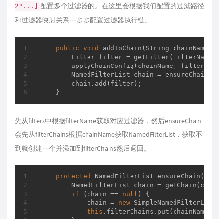
配置多个过滤器的。在这里会根据我们配置的过滤路径
2"...]
和过滤器映射关系一步步配置过滤器执行链。
public
void
addToChain
(String chainName, 
        Filter filter = getFilter(filterName);
        applyChainConfig(chainName, filter, ch
        NamedFilterList chain = ensureChain(ch
        chain.add(filter);

    }
先从filters中根据filterName获取对应过滤器，然后ensureChain
会先从filterChains根据chainName获取NamedFilterList，获取不
到就创建一个并添加到filterChains然后返回。
protected
 NamedFilterList 
ensureChain
(Str
        NamedFilterList chain = getChain(chain
if
 (chain == 
null
) {

            chain = 
new
 SimpleNamedFilterList(
this
.filterChains.put(chainName, c