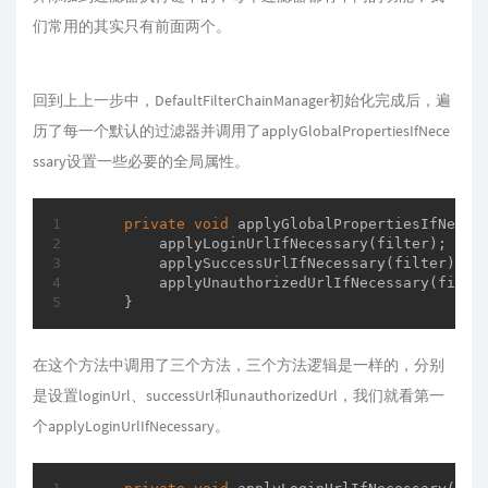
们常用的其实只有前面两个。
回到上上一步中，DefaultFilterChainManager初始化完成后，遍
历了每一个默认的过滤器并调用了applyGlobalPropertiesIfNece
ssary
设置一些必要的全局属性。
private
void
applyGlobalPropertiesIfNeces
        applyLoginUrlIfNecessary(filter);

        applySuccessUrlIfNecessary(filter);

        applyUnauthorizedUrlIfNecessary(filter
    }
在这个方法中调用了三个方法，三个方法逻辑是一样的，分别
是设置loginUrl、successUrl和unauthorizedUrl，我们就看第一
个applyLoginUrlIfNecessary
。