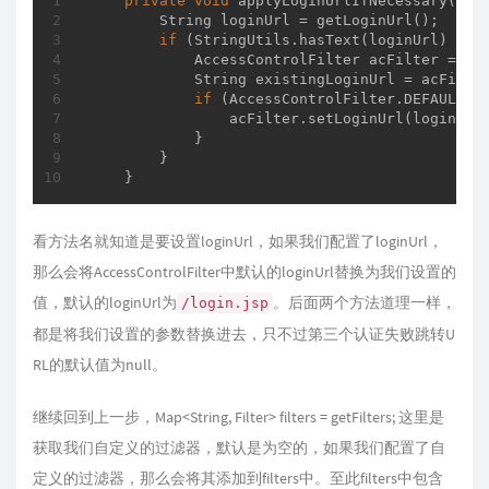
private
void
applyLoginUrlIfNecessary
(Fil
        String loginUrl = getLoginUrl();

if
 (StringUtils.hasText(loginUrl) && 
            AccessControlFilter acFilter = (Ac
            String existingLoginUrl = acFilter
if
 (AccessControlFilter.DEFAULT_LO
                acFilter.setLoginUrl(loginUrl)
            }

        }

    }
看方法名就知道是要设置loginUrl，如果我们配置了loginUrl，
那么会将AccessControlFilter中默认的loginUrl替换为我们设置的
值，默认的loginUrl为
。后面两个方法道理一样，
/login.jsp
都是将我们设置的参数替换进去，只不过第三个认证失败跳转U
RL的默认值为null。
继续回到上一步，Map<String, Filter> filters = getFilters
; 这里是
获取我们自定义的过滤器，默认是为空的，如果我们配置了自
定义的过滤器，那么会将其添加到filters中。至此filters中包含