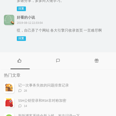
多谢分享，多多向大佬学习。
回复
好看的小说
2019-08-12 22:33:54
哎，自己弄了个网站 各大引擎只收录首页 一言难尽啊
回复
热
最
随
门
新
机
热门文章
文
评
文
章
论
章
记一次事务失效的问题排查记录
评
28
论
数：
SSH公钥登录和RSA非对称加密
评
14
论
数：
新版博客系统全新上线，发文记录一下