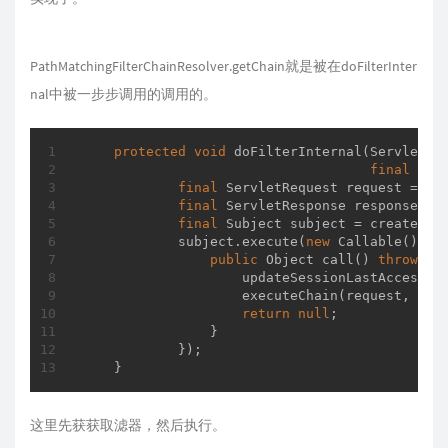
PathMatchingFilterChainResolver.getChain
就是被在doFilterInter
nal
中被一步步调用的调用的。
protected
void
doFilterInternal
(ServletRe
final
 Fil
final
 ServletRequest request = pre
final
 ServletResponse response = p
final
 Subject subject = createSubj
            subject.execute(
new
 Callable() {

public
 Object 
call
()
throws
 E
                    updateSessionLastAccessTim
                    executeChain(request, resp
return
null
;

                }

            });

    }
这里先获获取滤器，然后执行。