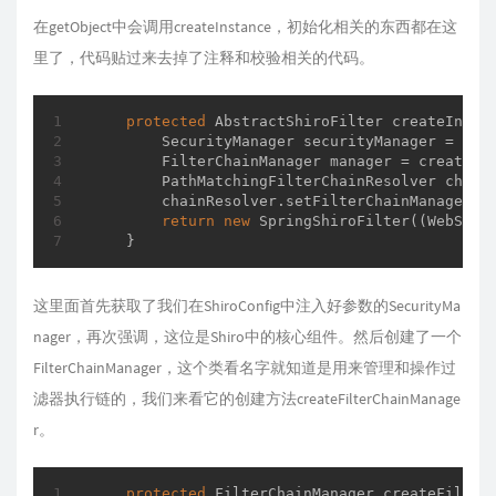
在getObject
中会调用createInstance
，初始化相关的东西都在这
里了，代码贴过来去掉了注释和校验相关的代码。
protected
 AbstractShiroFilter 
createInsta
        SecurityManager securityManager = getS
        FilterChainManager manager = createFil
        PathMatchingFilterChainResolver chain
        chainResolver.setFilterChainManager(ma
return
new
 SpringShiroFilter((WebSecur
    }
这里面首先获取了我们在ShiroConfig中注入好参数的SecurityMa
nager，再次强调，这位是Shiro中的核心组件。然后创建了一个
FilterChainManager，这个类看名字就知道是用来管理和操作过
滤器执行链的，我们来看它的创建方法createFilterChainManage
r
。
protected
 FilterChainManager 
createFilter