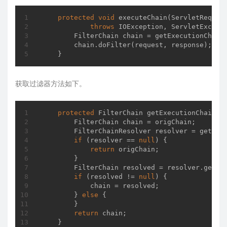
protected
void
executeChain
(ServletReques
throws
 IOException, ServletExcept
        FilterChain chain = getExecutionChain(
        chain.doFilter(request, response);

    }
获取过滤器方法如下。
protected
 FilterChain 
getExecutionChain
(S
        FilterChain chain = origChain;

        FilterChainResolver resolver = getFilt
if
 (resolver == 
null
) {

return
 origChain;

        }

        FilterChain resolved = resolver.getCha
if
 (resolved != 
null
) {

            chain = resolved;

        } 
else
 {

        }

return
 chain;

    }