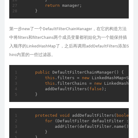
return
 manager;

    }
第一步new了一个DefaultFilterChainManager，在它的构造方法
中将filters和filterChains两个成员变量都初始化为一个能保持插
入顺序的LinkedHashMap了，之后再调用addDefaultFilters
添加S
hiro内置的一些过滤器。
public
DefaultFilterChainManager
()
{

this
.filters = 
new
 LinkedHashMap<Strin
this
.filterChains = 
new
 LinkedHashMap<
        addDefaultFilters(
false
);

    }
protected
void
addDefaultFilters
(
boolean
 
for
 (DefaultFilter defaultFilter : Def
            addFilter(defaultFilter.name(), d
        }

    }