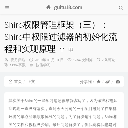
guitu18.com
Shiro权限管理框架（三）：
Shiro中权限过滤器的初始化流
程和实现原理
博
发
夜月归途
2019 年 08 月 01 日
12347次浏览
2 条评论
主：
布
分
11362字数
技能学习
时
类：
间：
首页
正文
分享到：
其实关于Shiro的一些学习笔记很早就该写了，因为懒癌和拖延
症晚期一直没有落实，直到今天公司的一个项目碰到了在集群
环境的单点登录频繁掉线的问题，为了解决这个问题，Shiro相
关的文档和教程没少翻。最后问题解决了，但我觉得我也是时