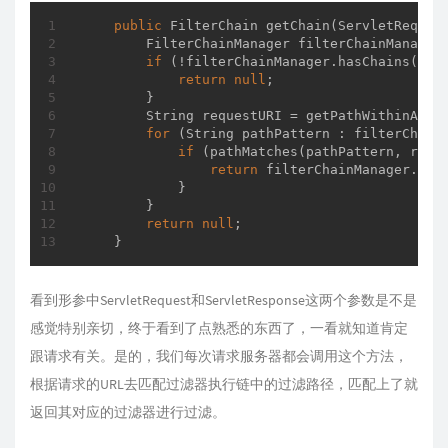
public
 FilterChain 
getChain
(ServletReques
        FilterChainManager filterChainManager 
if
 (!filterChainManager.hasChains()) {
return
null
;

        }

        String requestURI = getPathWithinAppli
for
 (String pathPattern : filterChainM
if
 (pathMatches(pathPattern, reque
return
 filterChainManager.prox
            }

        }

return
null
;

    }
看到形参中ServletRequest和ServletResponse这两个参数是不是
感觉特别亲切，终于看到了点熟悉的东西了，一看就知道肯定
跟请求有关。是的，我们每次请求服务器都会调用这个方法，
根据请求的URL去匹配过滤器执行链中的过滤路径，匹配上了就
返回其对应的过滤器进行过滤。