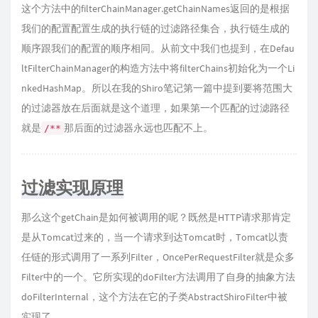
这个方法中的filterChainManager.getChainNames
返回的是根据
我们的配置配置生成的执行链的过滤路径集合，执行链生成的
顺序跟我们的配置的顺序相同。从前文中我们也提到，在Defau
ltFilterChainManager的构造方法中将filterChains初始化为一个Li
nkedHashMap。所以在我的Shiro笔记第一篇中提到要将范围大
的过滤器放在后面就是这个道理，如果第一个匹配的过滤路径
就是
那后面的过滤器永远也匹配不上。
/**
过滤实现原理
那么这个getChain
是如何被调用的呢？既然是HTTP请求那肯定
是从Tomcat过来的，当一个请求到达Tomcat时，Tomcat以责
任链的形式调用了一系列Filter，OncePerRequestFilter就是众多
Filter中的一个。它所实现的doFilter
方法调用了自身的抽象方法
doFilterInternal
，这个方法在它的子类AbstractShiroFilter中被
实现了。