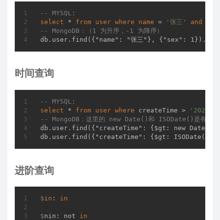
-- MYSQL:
select
 * 
from
user
where
name
 = 
'张三'
and
 sex
-- MongoDB：（1 为升序，-1 为降序）
db.user.find({"name": "张三"}, {"sex": 1}).sor
时间查询
-- MYSQL:
select
 * 
from
user
where
 createTime > 
'2020-0
-- MongoDB：这里的 new Date()和 ISODate()
db.user.find({"createTime": {$gt: new Date(202
db.user.find({"createTime": {$gt: ISODate("20
进阶查询
$
in
: 
in
$
nin: not 
in