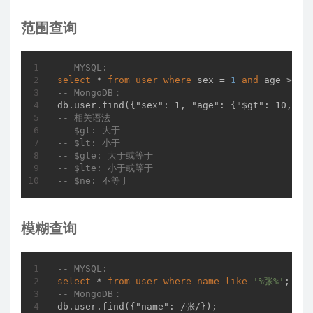
范围查询
-- MYSQL:
select
 * 
from
user
where
 sex = 
1
and
 age >
10
-- MongoDB：
-- 相关语法
-- $gt: 大于
-- $lt: 小于
-- $gte: 大于或等于
-- $lte: 小于或等于
-- $ne: 不等于
模糊查询
-- MYSQL:
select
 * 
from
user
where
name
like
'%张%'
-- MongoDB：
db.user.find({"name": /张/});