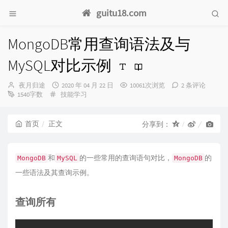
guitu18.com
MongoDB常用查询语法及与
MySQL对比示例
博
发
夜月归途
2020 年 04 月 22 日
10061次浏览
2 条评论
主：
分
布
1540字数
技能学习
类：
时
间：
首页
正文
分享到：
和
的一些常用的查询语句对比，
的
MongoDB
MySQL
MongoDB
一些语法及其查询示例。
查询所有