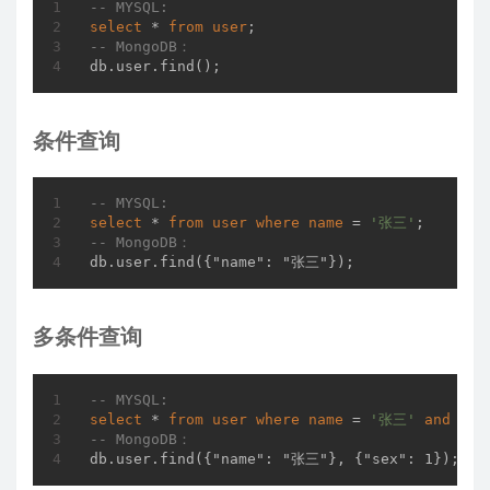
-- MYSQL:
select
 * 
from
user
-- MongoDB：
db.user.find();
条件查询
-- MYSQL:
select
 * 
from
user
where
name
 = 
'张三'
-- MongoDB：
db.user.find({"name": "张三"});
多条件查询
-- MYSQL:
select
 * 
from
user
where
name
 = 
'张三'
and
 sex
-- MongoDB：
db.user.find({"name": "张三"}, {"sex": 1});