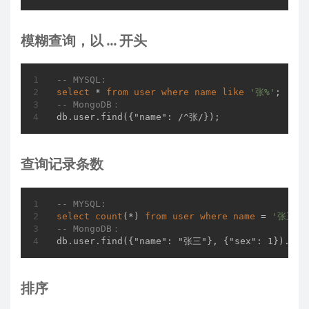
模糊查询，以 ... 开头
-- MYSQL:
select
 * 
from
user
where
name
like
'张%'
-- MongoDB：
db.user.find({"name": /^张/});
查询记录条数
-- MYSQL:
select
count
(*) 
from
user
where
name
 = 
'张三'
-- MongoDB：
db.user.find({"name": "张三"}, {"sex": 1}).cou
排序