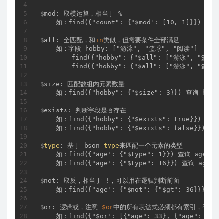
$
mod: 取模运算，相当于 %
$
all: 全匹配，和
in
类似，但需要条件全部满足
    如：字段 hobby: ["游泳", "篮球", "阅读"]

        find({"hobby": {"$all": ["游泳", "篮球
$
size: 匹配数组内元素数量
$
exists: 判断字段是否存在
    如：find({"hobby": {"$exists": true}}) 
$
type
: 基于 bson 
type
来匹配一个元素的类型
    如：find({"age": {"$type": 1}}) 查询 age类
$
not: 取反，相当于 !，可以用在逻辑判断前面
$
or: 逻辑或，注意 
$or
中的所有表达式必须都有索引，否则
    如：find({"$or": [{"age": 33}, {"age": 3