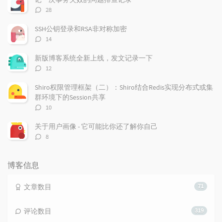
评
28
论
数：
SSH公钥登录和RSA非对称加密
评
14
论
数：
新版博客系统全新上线，发文记录一下
评
12
论
数：
Shiro权限管理框架（二）：Shiro结合Redis实现分布式或集
群环境下的Session共享
评
10
论
数：
关于用户画像 - 它可能比你还了解你自己
评
8
论
数：
博客信息
文章数目
71
评论数目
319