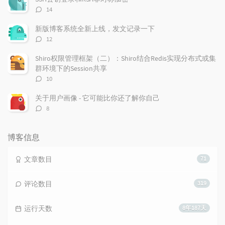
评
14
论
数：
新版博客系统全新上线，发文记录一下
评
12
论
数：
Shiro权限管理框架（二）：Shiro结合Redis实现分布式或集
群环境下的Session共享
评
10
论
数：
关于用户画像 - 它可能比你还了解你自己
评
8
论
数：
博客信息
文章数目
71
评论数目
319
运行天数
8年187天