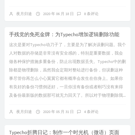
夜月归途
2020 年 06 月 18 日
8 条评论
手残党的免死金牌：为Typecho增加逻辑删除功能
这次是要对Typecho动刀子了，主要是为了解决误删问题。我个
人对数据的存储是非常没有安全感的，特别是重要数据，我会
做各种保护措施多重备份，防止出现数据丢失。Typecho中的删
除都是物理删除，虽然我会定期对整站进行备份，但误删这种
事尽管你再怎么小心翼翼它都有概率会发生在你身上。如果你
有良好的备份习惯倒还好，一旦你没有备份或者刚巧没有来得
及备份最新版的数据那可就无力回天了。所以对于物理删除我...
夜月归途
2020 年 05 月 31 日
4 条评论
Typecho折腾日记：制作一个时光机（微语）页面