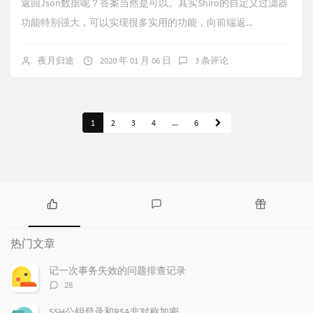
返回Json数据呢？答案当然是可以。其实Shiro的自定义过滤器
功能特别强大，可以实现很多实用的功能，向前端返...
夜月归途
2020 年 01 月 06 日
3 条评论
1
2
3
4
...
6
热
最
随
门
新
机
热门文章
文
评
文
章
论
章
记一次事务失效的问题排查记录
评
28
论
数：
SSH公钥登录和RSA非对称加密