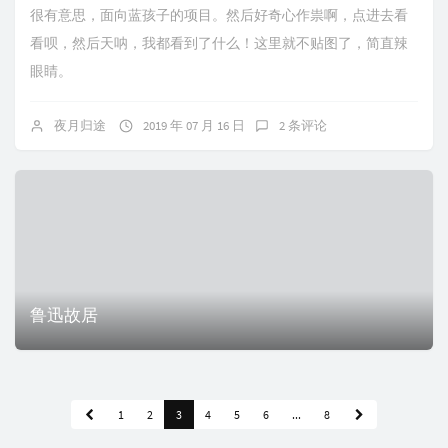
很有意思，面向蓝孩子的项目。然后好奇心作祟啊，点进去看
看呗，然后天呐，我都看到了什么！这里就不贴图了，简直辣
眼睛。
夜月归途
2019 年 07 月 16 日
2 条评论
鲁迅故居
1
2
3
4
5
6
...
8