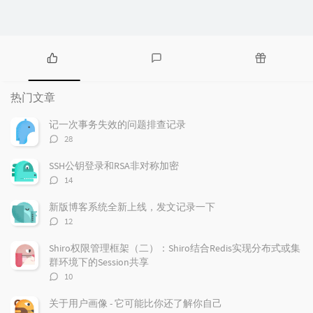
热
最
随
门
新
机
热门文章
文
评
文
章
论
章
记一次事务失效的问题排查记录
评
28
论
数：
SSH公钥登录和RSA非对称加密
评
14
论
数：
新版博客系统全新上线，发文记录一下
评
12
论
数：
Shiro权限管理框架（二）：Shiro结合Redis实现分布式或集
群环境下的Session共享
评
10
论
数：
关于用户画像 - 它可能比你还了解你自己