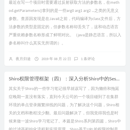
最近在写一个项目时需要通过反射获取方法的参数名，在meth
od.getParameters()拿到的是一些arg0 arg1 arg2 ...之类的无意义
参数。查原因发现是在Java8之前，代码编译为class文件后，方
法参数的类型是固定的，但参数名称却丢失了，这和动态语言
严重依赖参数名称形成了鲜明对比。（java是静态语言，所以入
参名称叫什么其实无所谓的）。
夜月归途
2019 年 08 月 22 日
1 条评论
Shiro权限管理框架（四）：深入分析Shiro中的Session管理
其实关于Shiro的一些学习笔记很早就该写了，因为懒癌和拖延
症晚期一直没有落实，直到今天公司的一个项目碰到了在集群
环境的单点登录频繁掉线的问题，为了解决这个问题，Shiro相
关的文档和教程没少翻。最后问题解决了，但我觉得我也是时
候来做一波Shiro学习笔记了。本篇是Shiro系列第四篇，Shiro中
的过滤器初始化流程和实现原理。Shiro基于URL的权限控制是