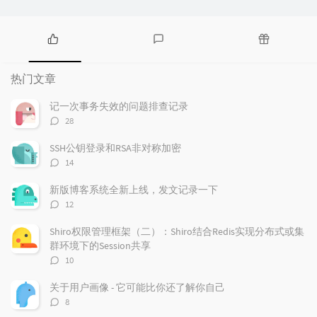
热
最
随
门
新
机
热门文章
文
评
文
章
论
章
记一次事务失效的问题排查记录
评
28
论
数：
SSH公钥登录和RSA非对称加密
评
14
论
数：
新版博客系统全新上线，发文记录一下
评
12
论
数：
Shiro权限管理框架（二）：Shiro结合Redis实现分布式或集
群环境下的Session共享
评
10
论
数：
关于用户画像 - 它可能比你还了解你自己
评
8
论