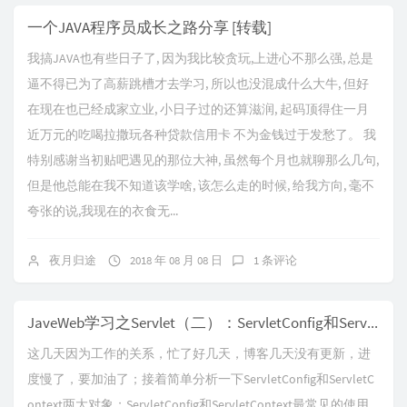
一个JAVA程序员成长之路分享 [转载]
我搞JAVA也有些日子了, 因为我比较贪玩,上进心不那么强, 总是
逼不得已为了高薪跳槽才去学习, 所以也没混成什么大牛, 但好
在现在也已经成家立业, 小日子过的还算滋润, 起码顶得住一月
近万元的吃喝拉撒玩各种贷款信用卡 不为金钱过于发愁了。 我
特别感谢当初贴吧遇见的那位大神, 虽然每个月也就聊那么几句,
但是他总能在我不知道该学啥, 该怎么走的时候, 给我方向, 毫不
夸张的说,我现在的衣食无...
夜月归途
2018 年 08 月 08 日
1 条评论
JaveWeb学习之Servlet（二）：ServletConfig和ServletContext
这几天因为工作的关系，忙了好几天，博客几天没有更新，进
度慢了，要加油了；接着简单分析一下ServletConfig和ServletC
ontext两大对象；ServletConfig和ServletContext最常见的使用